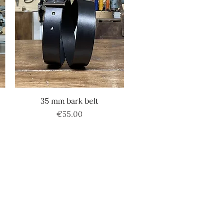
Quick View
35 mm bark belt
Price
€55.00