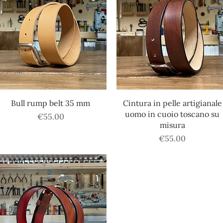
Quick View
Quick View
Bull rump belt 35 mm
Cintura in pelle artigianale
uomo in cuoio toscano su
Price
€55.00
misura
Price
€55.00