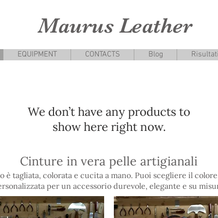
Maurus Leather
EQUIPMENT
CONTACTS
Blog
Risultat
We don’t have any products to
show here right now.
Cinture in vera pelle artigianali
 tagliata, colorata e cucita a mano. Puoi scegliere il colore de
rsonalizzata per un accessorio durevole, elegante e su misu