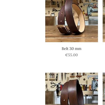
Quick View
Belt 30 mm
Price
€55.00